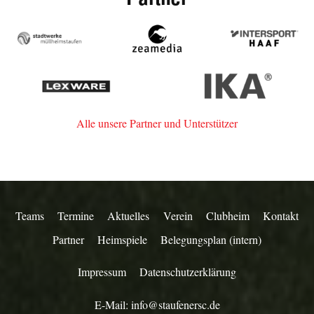
Stadtwerke
zeamedia,
Intersport
Müllheim-
Werbeagentur
Haaf
Staufen
aus
Lexware
IKA
Staufen
Alle unsere Partner und Unterstützer
Teams
Termine
Aktuelles
Verein
Clubheim
Kontakt
Partner
Heimspiele
Belegungsplan (intern)
Impressum
Datenschutzerklärung
E-Mail:
info@staufenersc.de