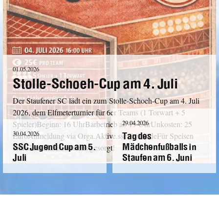
01.05.2026
Stolle-Schoeh-Cup am 4. Juli
Der Staufener SC lädt ein zum Stolle-Schoeh-Cup am 4. Juli
2026, dem Elfmeterturnier für 6er Teams (1 Torwart + 5
29.04.2026
Spieler)Beginn: 16 UhrBarbetrieb ab 19 UhrUnkosten: 25
Tag des
30.04.2026
EuroAnmeldung via Orga.Aktive.ssc@web.deFür Speisen
SSC Jugend Cup am 5.
Mädchenfußballs in
und Getränke ist bestens gesorgt!
Juli
Staufen am 6. Juni