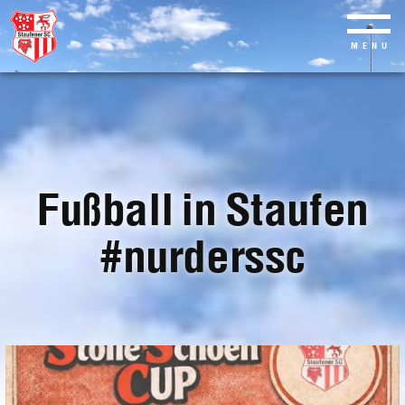
MENU
Skip
to
main
content
Fußball in Staufen
#nurderssc