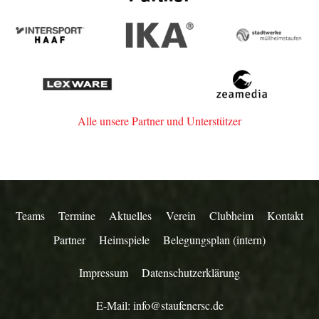
Intersport
IKA
Stadtwerk
Haaf
Müllheim-
Staufen
Lexware
zeamedia,
Werbeagentur
aus
Alle unsere Partner und Unterstützer
Staufen
Teams
Termine
Aktuelles
Verein
Clubheim
Kontakt
Partner
Heimspiele
Belegungsplan (intern)
Impressum
Datenschutzerklärung
E-Mail:
info@staufenersc.de