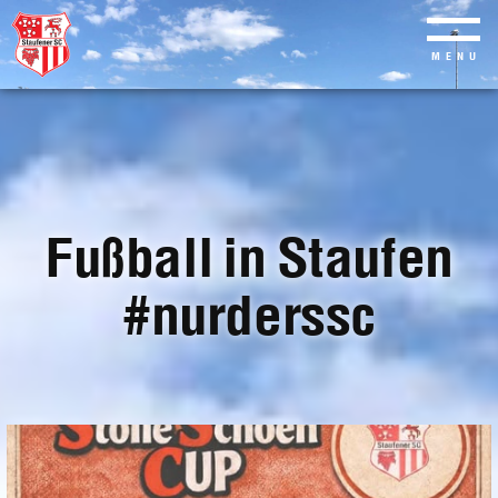
MENU
Skip
to
main
content
Fußball in Staufen
#nurderssc