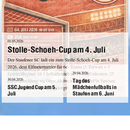
01.05.2026
Stolle-Schoeh-Cup am 4. Juli
Der Staufener SC lädt ein zum Stolle-Schoeh-Cup am 4. Juli
2026, dem Elfmeterturnier für 6er Teams (1 Torwart + 5
29.04.2026
Spieler)Beginn: 16 UhrBarbetrieb ab 19 UhrUnkosten: 25
Tag des
30.04.2026
EuroAnmeldung via Orga.Aktive.ssc@web.deFür Speisen
SSC Jugend Cup am 5.
Mädchenfußballs in
und Getränke ist bestens gesorgt!
Juli
Staufen am 6. Juni