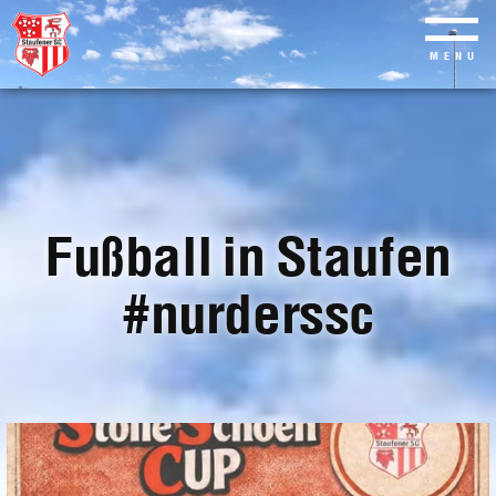
MENU
Skip
to
main
content
Fußball in Staufen
#nurderssc