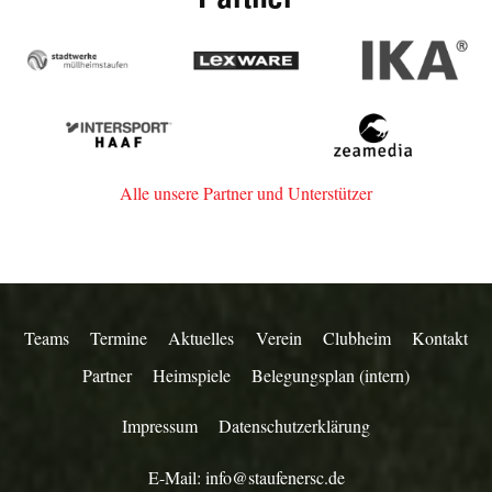
Stadtwerke
Lexware
IKA
Müllheim-
Staufen
Intersport
zeamedia,
Haaf
Werbeagentur
aus
Alle unsere Partner und Unterstützer
Staufen
Teams
Termine
Aktuelles
Verein
Clubheim
Kontakt
Partner
Heimspiele
Belegungsplan (intern)
Impressum
Datenschutzerklärung
E-Mail:
info@staufenersc.de