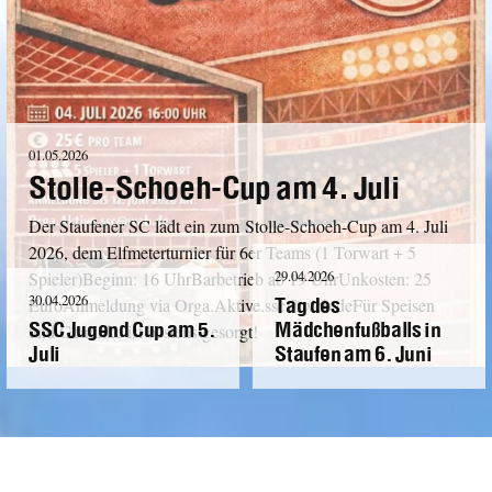
01.05.2026
Stolle-Schoeh-Cup am 4. Juli
Der Staufener SC lädt ein zum Stolle-Schoeh-Cup am 4. Juli
2026, dem Elfmeterturnier für 6er Teams (1 Torwart + 5
29.04.2026
Spieler)Beginn: 16 UhrBarbetrieb ab 19 UhrUnkosten: 25
Tag des
30.04.2026
EuroAnmeldung via Orga.Aktive.ssc@web.deFür Speisen
SSC Jugend Cup am 5.
Mädchenfußballs in
und Getränke ist bestens gesorgt!
Juli
Staufen am 6. Juni