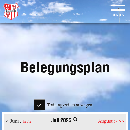
MENU
Skip
to
main
content
Belegungsplan
Trainingszeiten anzeigen
Juli 2025
< Juni
August >
>>
/
heute