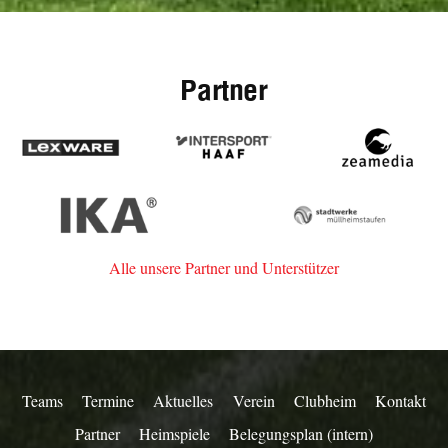
Partner
Lexware
Intersport
zeamedia,
Haaf
Werbeage
aus
IKA
Stadtwerke
Staufen
Müllheim-
Staufen
Alle unsere Partner und Unterstützer
Teams
Termine
Aktuelles
Verein
Clubheim
Kontakt
Partner
Heimspiele
Belegungsplan (intern)