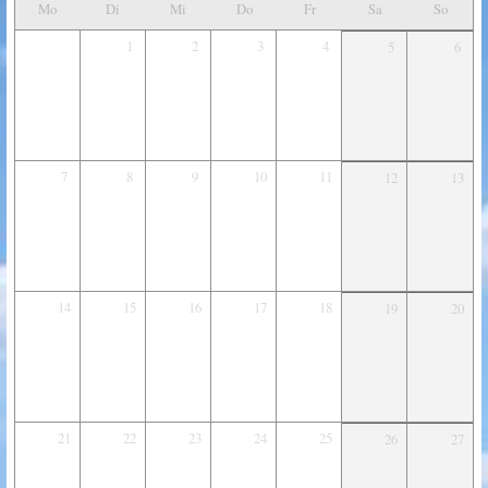
Mo
Di
Mi
Do
Fr
Sa
So
1
2
3
4
5
6
7
8
9
10
11
12
13
14
15
16
17
18
19
20
21
22
23
24
25
26
27