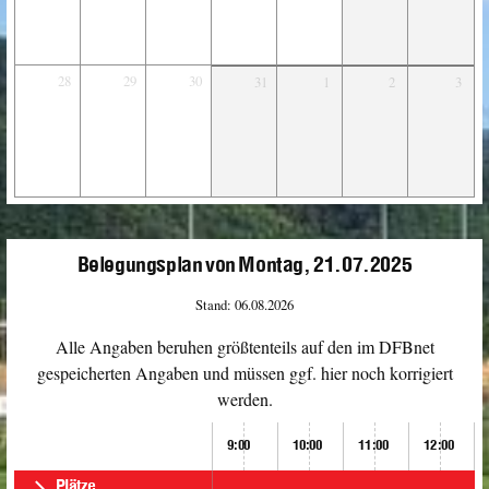
28
29
30
31
1
2
3
Belegungsplan von Montag, 21.07.2025
Stand: 06.08.2026
Alle Angaben beruhen größtenteils auf den im DFBnet
gespeicherten Angaben und müssen ggf. hier noch korrigiert
werden.
9:00
10:00
11:00
12:00
Plätze