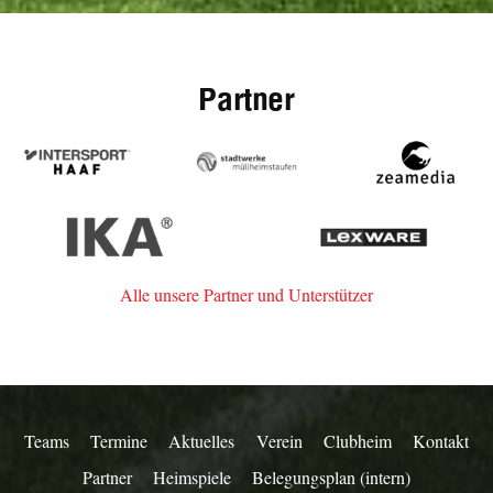
Partner
Intersport
Stadtwerke
zeamedia,
Haaf
Müllheim-
Werbeage
Staufen
aus
IKA
Lexware
Staufen
Alle unsere Partner und Unterstützer
Teams
Termine
Aktuelles
Verein
Clubheim
Kontakt
Partner
Heimspiele
Belegungsplan (intern)