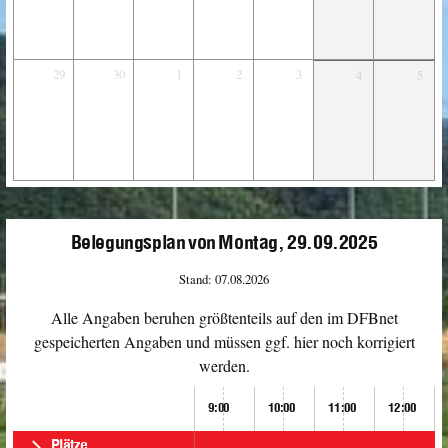
29
30
1
2
3
4
5
Belegungsplan von Montag, 29.09.2025
Stand: 07.08.2026
Alle Angaben beruhen größtenteils auf den im DFBnet
gespeicherten Angaben und müssen ggf. hier noch korrigiert
werden.
9:00
10:00
11:00
12:00
Plätze