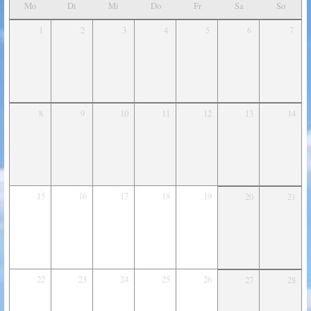
Mo
Di
Mi
Do
Fr
Sa
So
1
2
3
4
5
6
7
8
9
10
11
12
13
14
15
16
17
18
19
20
21
22
23
24
25
26
27
28