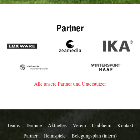
Partner
Lexware
zeamedia,
IKA
Werbeagentur
aus
Stadtwerke
Intersport
Staufen
Müllheim-
Haaf
Staufen
Alle unsere Partner und Unterstützer
Teams
Termine
Aktuelles
Verein
Clubheim
Kontakt
Partner
Heimspiele
Belegungsplan (intern)