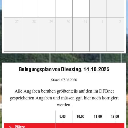
27
28
29
30
31
1
2
Belegungsplan von Dienstag, 14.10.2025
Stand: 07.08.2026
Alle Angaben beruhen größtenteils auf den im DFBnet
gespeicherten Angaben und müssen ggf. hier noch korrigiert
werden.
9:00
10:00
11:00
12:00
Plätze