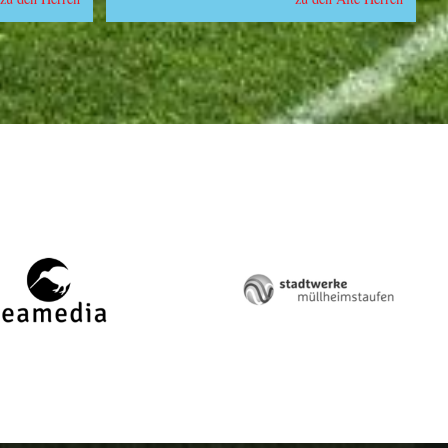
zeamedia,
Stadtwerke
Werbeagentur
Müllheim-
aus
Staufen
Staufen