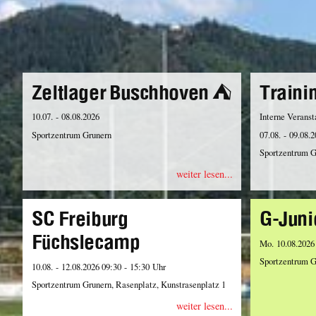
Zeltlager Buschhoven ⛺️
Traini
10.07. - 08.08.2026
Interne Veranst
Sportzentrum Grunern
07.08. - 09.08.
Sportzentrum G
weiter lesen...
SC Freiburg
G-Juni
Füchslecamp
Mo. 10.08.2026
Sportzentrum G
10.08. - 12.08.2026 09:30 - 15:30 Uhr
Sportzentrum Grunern, Rasenplatz, Kunstrasenplatz 1
weiter lesen...