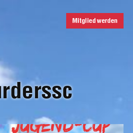
Mitglied werden
urderssc