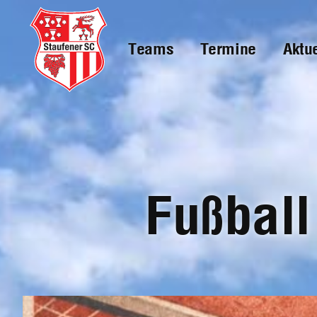
Teams
Termine
Aktu
Skip
to
main
content
Fußball