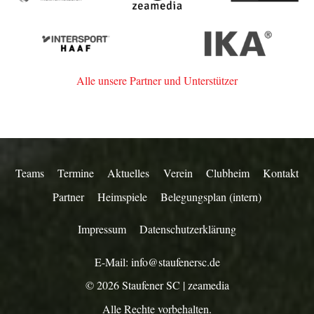
Müllheim-
Werbeagentur
Staufen
aus
Intersport
IKA
Staufen
Haaf
Alle unsere Partner und Unterstützer
Teams
Termine
Aktuelles
Verein
Clubheim
Kontakt
Partner
Heimspiele
Belegungsplan (intern)
Impressum
Datenschutzerklärung
E-Mail:
info@staufenersc.de
© 2026
Staufener SC
|
zeamedia
Alle Rechte vorbehalten.