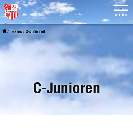
MENU
Skip
to
/
Teams
/
C-Junioren
main
content
C-Junioren