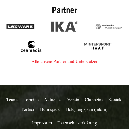
Partner
Lexware
IKA
Stadtwerk
Müllheim-
Staufen
zeamedia,
Intersport
Werbeagentur
Haaf
aus
Alle unsere Partner und Unterstützer
Staufen
Teams
Termine
Aktuelles
Verein
Clubheim
Kontakt
Partner
Heimspiele
Belegungsplan (intern)
Impressum
Datenschutzerklärung