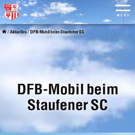
MENU
Skip
to
/
Aktuelles
/
DFB-Mobil beim Staufener SC
main
content
DFB-Mobil beim
Staufener SC