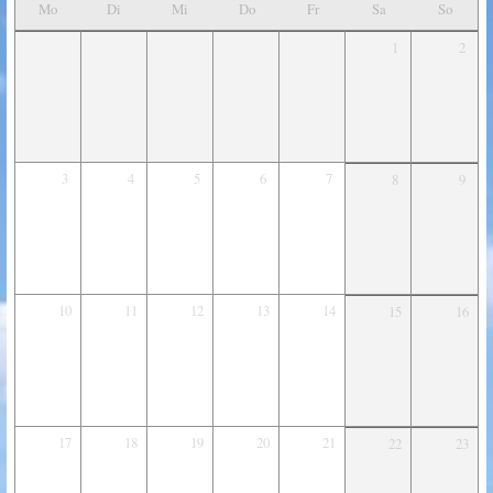
Mo
Di
Mi
Do
Fr
Sa
So
1
2
3
4
5
6
7
8
9
10
11
12
13
14
15
16
17
18
19
20
21
22
23