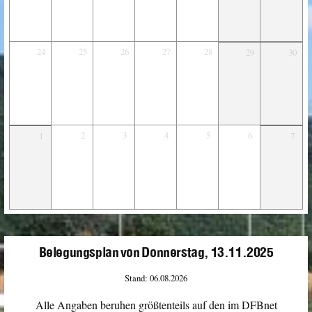
24
25
26
27
28
29
30
2
3
4
5
6
1
7
Belegungsplan von Donnerstag, 13.11.2025
Stand: 06.08.2026
Alle Angaben beruhen größtenteils auf den im DFBnet