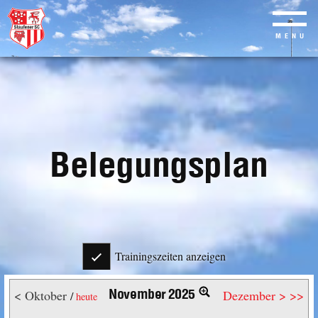
MENU
Skip
to
main
content
Belegungsplan
Trainingszeiten anzeigen
November 2025
< Oktober
Dezember >
>>
/
heute