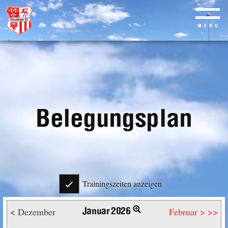
MENU
Skip
to
main
content
Belegungsplan
Trainingszeiten anzeigen
Januar 2026
< Dezember
Februar >
>>