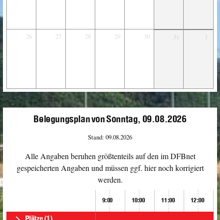
26
27
28
29
30
31
1
Belegungsplan von Sonntag, 09.08.2026
Stand: 09.08.2026
Alle Angaben beruhen größtenteils auf den im DFBnet
gespeicherten Angaben und müssen ggf. hier noch korrigiert
werden.
9:00
10:00
11:00
12:00
Plätze
(1)