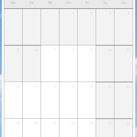
Mo
Di
Mi
Do
Fr
Sa
So
1
2
3
4
7
8
9
5
6
10
11
12
13
14
15
16
17
18
19
20
21
22
23
24
25