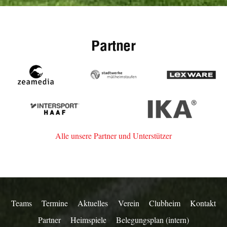
Partner
zeamedia,
Stadtwerke
Lexware
Werbeagentur
Müllheim-
aus
Staufen
Intersport
IKA
Staufen
Haaf
Alle unsere Partner und Unterstützer
Teams
Termine
Aktuelles
Verein
Clubheim
Kontakt
Partner
Heimspiele
Belegungsplan (intern)