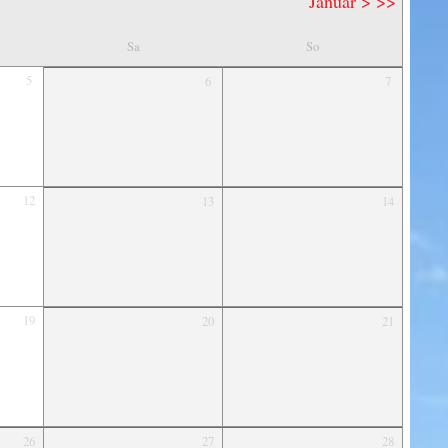
Januar >
>>
Sa
So
5
6
7
12
13
14
19
20
21
26
27
28