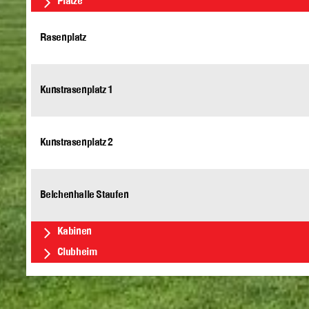
Plätze
Rasenplatz
Kunstrasenplatz 1
Kunstrasenplatz 2
Belchenhalle Staufen
Kabinen
Clubheim