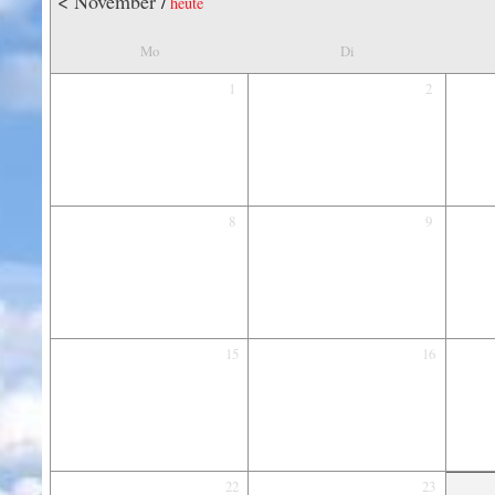
< November
/
heute
Mo
Di
1
2
8
9
15
16
22
23