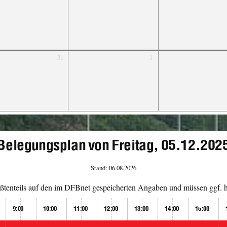
31
1
Belegungsplan von Freitag, 05.12.202
Stand: 06.08.2026
tenteils auf den im DFBnet gespeicherten Angaben und müssen ggf. hi
9:00
10:00
11:00
12:00
13:00
14:00
15:00