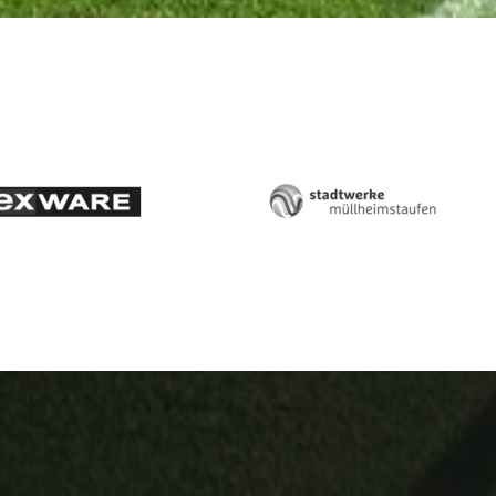
Lexware
Stadtwerke
Müllheim-
Staufen