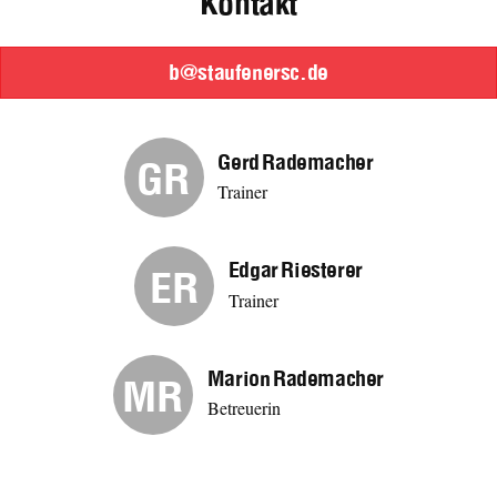
Kontakt
b@staufenersc.de
Gerd Rademacher
GR
Trainer
Edgar Riesterer
ER
Trainer
Marion Rademacher
MR
Betreuerin