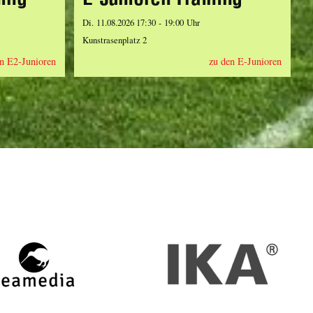
Di. 11.08.2026 17:30 - 19:00 Uhr
Kunstrasenplatz 2
n E2-Junioren
zu den E-Junioren
zeamedia,
IKA
Werbeagentur
aus
Staufen