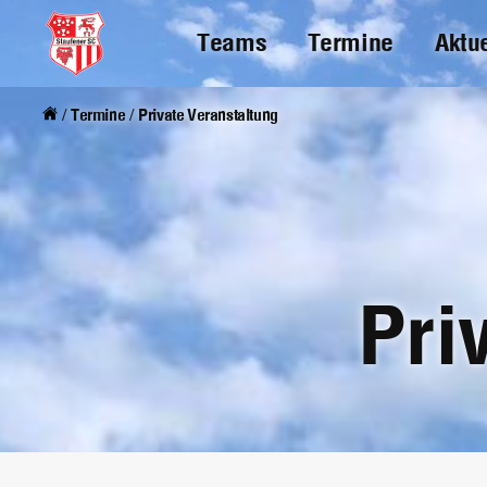
Teams
Termine
Aktu
Skip
to
/
Termine
/
Private Veranstaltung
main
content
Pri