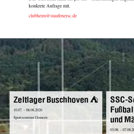
konkrete Anfrage mit.
clubheim@staufenersc.de
Zeltlager Buschhoven ⛺️
SSC-S
Fußbal
10.07. - 08.08.2026
und M
Sportzentrum Grunern
03.08. - 07.08.