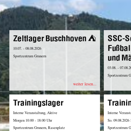
Zeltlager Buschhoven ⛺️
SSC-S
Fußbal
10.07. - 08.08.2026
und M
Sportzentrum Grunern
03.08. - 07.08.
Sportzentrum G
weiter lesen...
Trainingslager
Traini
Interne Veranstaltung, Aktive
Interne Veranst
Morgen 10:00 - 18:00 Uhr
So. 09.08.2026 
Sportzentrum Grunern, Rasenplatz
Sportzentrum G