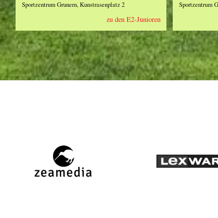
Sportzentrum Grunern, Kunstrasenplatz 2
Sportzentrum G
zu den E2-Junioren
zeamedia,
Lexwa
Werbeagentur
aus
Staufen