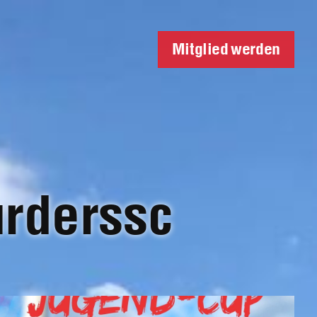
Mitglied werden
urderssc