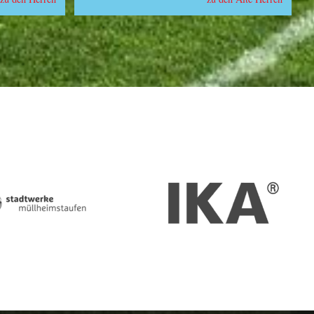
Stadtwerke
IKA
Müllheim-
Staufen