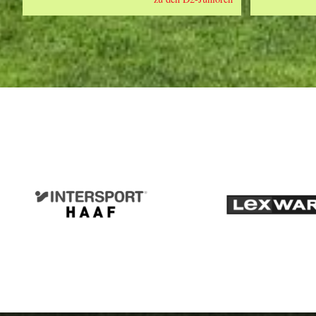
Intersport
Lexwa
Haaf