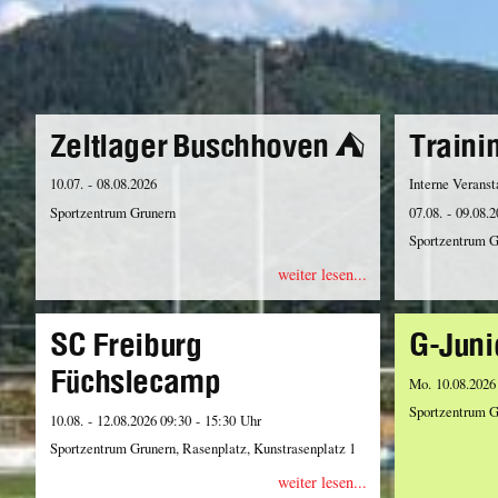
Zeltlager Buschhoven ⛺️
Traini
10.07. - 08.08.2026
Interne Veranst
Sportzentrum Grunern
07.08. - 09.08.
Sportzentrum G
weiter lesen...
SC Freiburg
G-Juni
Füchslecamp
Mo. 10.08.2026
Sportzentrum G
10.08. - 12.08.2026 09:30 - 15:30 Uhr
Sportzentrum Grunern, Rasenplatz, Kunstrasenplatz 1
weiter lesen...