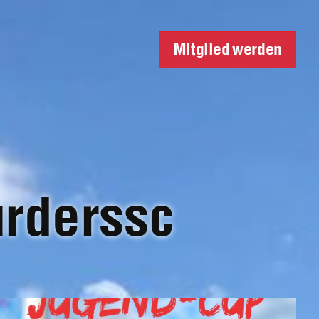
Mitglied werden
urderssc