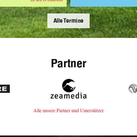
Alle Termine
Partner
re
zeamedia,
Werbeagentur
aus
Staufen
Alle unsere Partner und Unterstützer