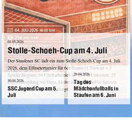
01.05.2026
Stolle-Schoeh-Cup am 4. Juli
Der Staufener SC lädt ein zum Stolle-Schoeh-Cup am 4. Juli
2026, dem Elfmeterturnier für 6er Teams (1 Torwart + 5
29.04.2026
Spieler)Beginn: 16 UhrBarbetrieb ab 19 UhrUnkosten: 25
Tag des
30.04.2026
EuroAnmeldung via Orga.Aktive.ssc@web.deFür Speisen
SSC Jugend Cup am 5.
Mädchenfußballs in
und Getränke ist bestens gesorgt!
Juli
Staufen am 6. Juni