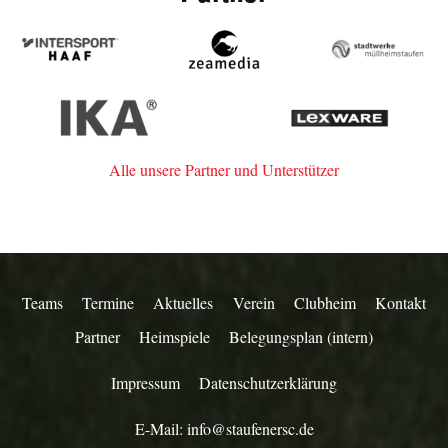
Intersport
zeamedia,
Stadtwerk
Haaf
Werbeagentur
Müllheim-
aus
Staufen
IKA
Lexware
Staufen
Alle unsere Partner und Unterstützer
Teams
Termine
Aktuelles
Verein
Clubheim
Kontakt
Partner
Heimspiele
Belegungsplan (intern)
Impressum
Datenschutzerklärung
E-Mail:
info@staufenersc.de