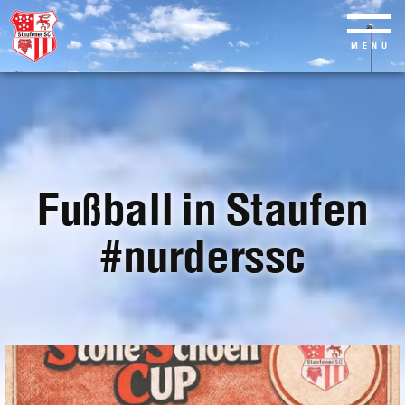
MENU
Skip
to
main
content
Fußball in Staufen
#nurderssc