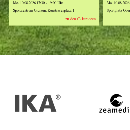
Mo. 10.08.2026 17:30 - 19:00 Uhr
Mo. 10.08.2026
Sportzentrum Grunern, Kunstrasenplatz 1
Sportplatz Obe
zu den C-Junioren
IKA
zeamed
Werbe
aus
Staufe