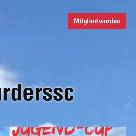
Mitglied werden
urderssc