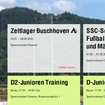
Zeltlager Buschhoven ⛺️
SSC-S
Fußbal
10.07. - 08.08.2026
und M
Sportzentrum Grunern
03.08. - 07.08.
Sportzentrum G
weiter lesen...
D2-Junioren Training
D-Juni
Heute 17:30 - 19:00 Uhr
Heute 17:30 - 
Sportzentrum Grunern, Kunstrasenplatz 1
Sportzentrum G