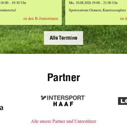
 18:00 - 19:30 Uhr
Mo. 10.08.2026 19:00 - 21:00 Uhr
rmünstertal
Sportzentrum Grunern, Kunstrasenplatz
zu den B-Juniorinnen
zu d
Alle Termine
Partner
ia,
Intersport
agentur
Haaf
n
Alle unsere Partner und Unterstützer