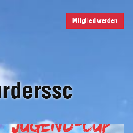
Mitglied werden
urderssc