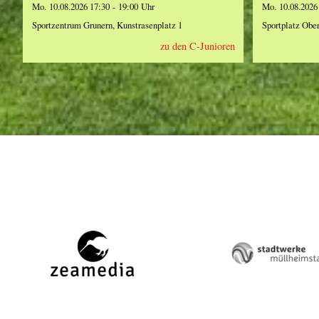
Mo. 10.08.2026 17:30 - 19:00 Uhr
Mo. 10.08.2026
Sportzentrum Grunern, Kunstrasenplatz 1
Sportplatz Obe
zu den C-Junioren
zeamedia,
Stadtw
Werbeagentur
Müllhe
aus
Staufe
Staufen