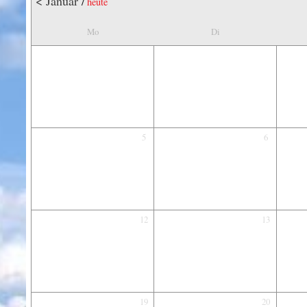
< Januar
/
heute
Mo
Di
5
6
12
13
19
20