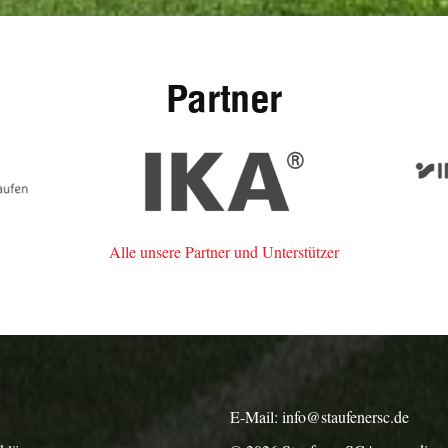
Partner
erke
IKA
im-
n
Alle unsere Partner und Unterstützer
E-Mail:
info@staufenersc.de