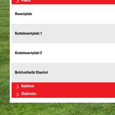
Plätze
Rasenplatz
Kunstrasenplatz 1
Kunstrasenplatz 2
Belchenhalle Staufen
Kabinen
Clubheim