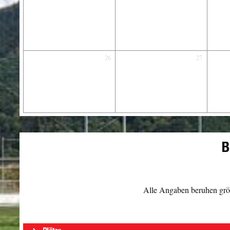
26
27
B
Alle Angaben beruhen größ