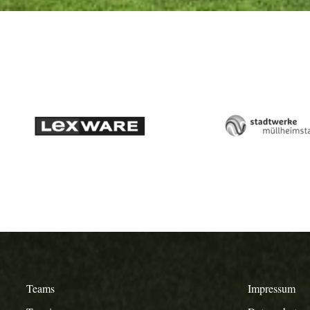
Lexware
Stadtw
Müllhe
Staufe
Teams
Impressum