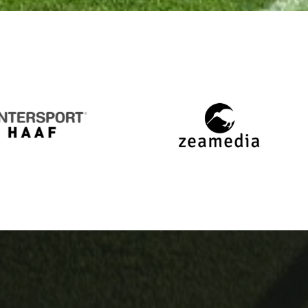
Intersport
zeamedia,
Haaf
Werbeagentur
aus
Staufen