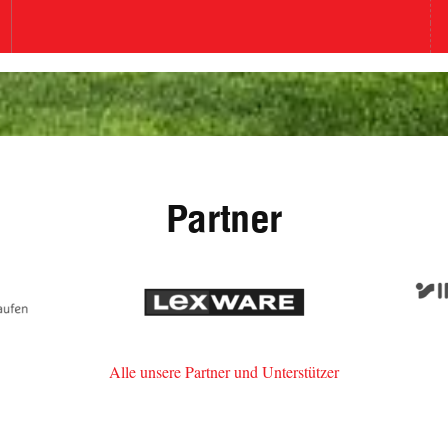
Partner
erke
Lexware
im-
n
Alle unsere Partner und Unterstützer