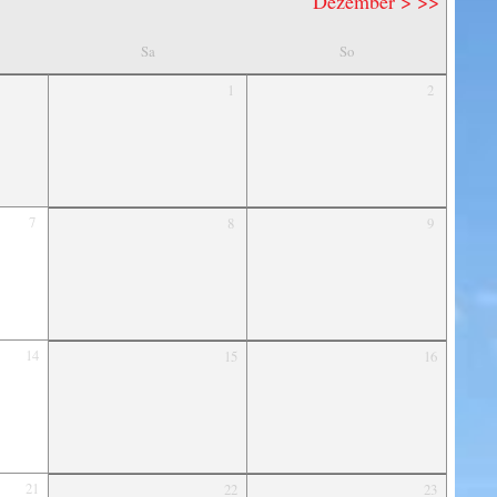
Dezember >
>>
Sa
So
1
2
7
8
9
14
15
16
21
22
23