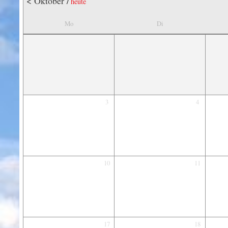
< Oktober
/
heute
Mo
Di
3
4
10
11
17
18