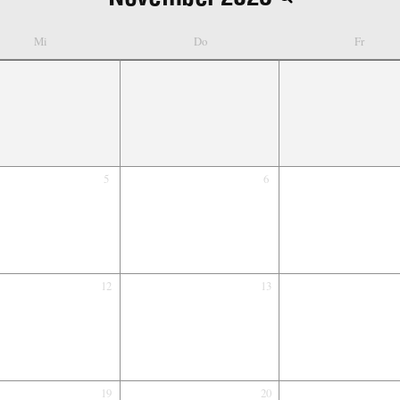
Mi
Do
Fr
5
6
12
13
19
20