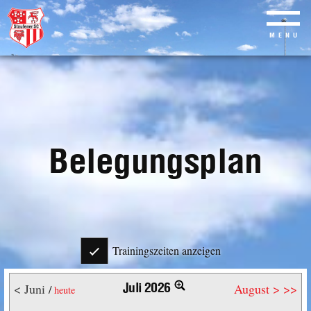
MENU
Skip
to
main
content
Belegungsplan
Trainingszeiten anzeigen
Juli 2026
< Juni
August >
>>
/
heute