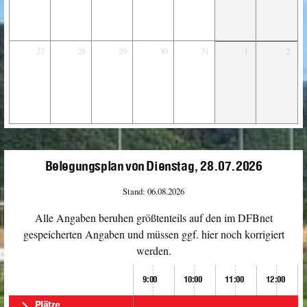
27
28
29
30
31
1
2
Belegungsplan von Dienstag, 28.07.2026
Stand: 06.08.2026
Alle Angaben beruhen größtenteils auf den im DFBnet
gespeicherten Angaben und müssen ggf. hier noch korrigiert
werden.
9:00
10:00
11:00
12:00
Plätze