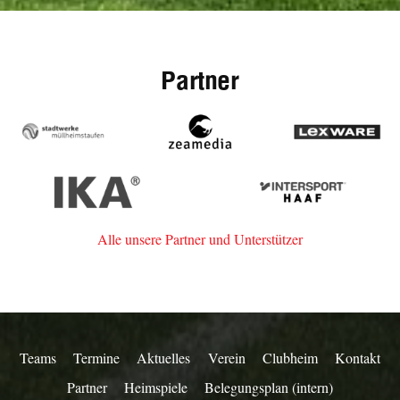
Partner
Stadtwerke
zeamedia,
Lexware
Müllheim-
Werbeagentur
Staufen
aus
IKA
Intersport
Staufen
Haaf
Alle unsere Partner und Unterstützer
Teams
Termine
Aktuelles
Verein
Clubheim
Kontakt
Partner
Heimspiele
Belegungsplan (intern)