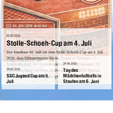
01.05.2026
Stolle-Schoeh-Cup am 4. Juli
Der Staufener SC lädt ein zum Stolle-Schoeh-Cup am 4. Juli
2026, dem Elfmeterturnier für 6er Teams (1 Torwart + 5
29.04.2026
Spieler)Beginn: 16 UhrBarbetrieb ab 19 UhrUnkosten: 25
Tag des
30.04.2026
EuroAnmeldung via Orga.Aktive.ssc@web.deFür Speisen
SSC Jugend Cup am 5.
Mädchenfußballs in
und Getränke ist bestens gesorgt!
Juli
Staufen am 6. Juni