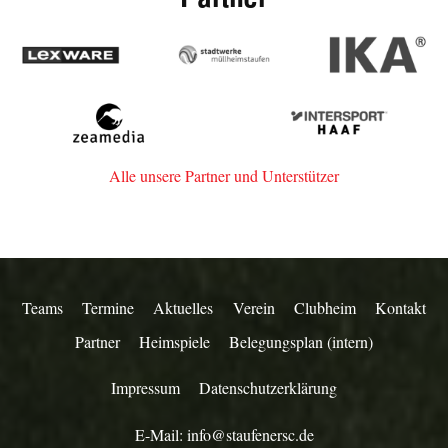
Lexware
Stadtwerke
IKA
Müllheim-
Staufen
zeamedia,
Intersport
Werbeagentur
Haaf
aus
Alle unsere Partner und Unterstützer
Staufen
Teams
Termine
Aktuelles
Verein
Clubheim
Kontakt
Partner
Heimspiele
Belegungsplan (intern)
Impressum
Datenschutzerklärung
E-Mail:
info@staufenersc.de