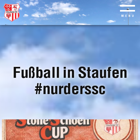
MENU
Skip
to
main
content
Fußball in Staufen
#nurderssc