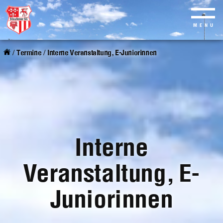
MENU
Skip
to
/
Termine
/
Interne Veranstaltung, E-Juniorinnen
main
content
Interne
Veranstaltung, E-
Juniorinnen