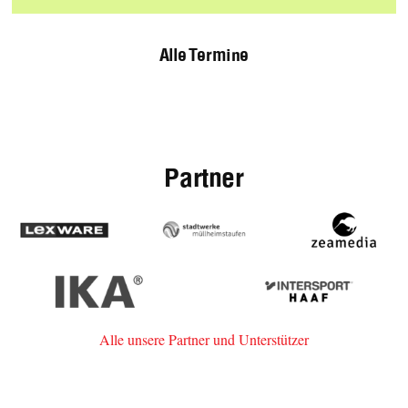
Alle Termine
Partner
Lexware
Stadtwerke
zeamedia,
Müllheim-
Werbeage
Staufen
aus
IKA
Intersport
Staufen
Haaf
Alle unsere Partner und Unterstützer