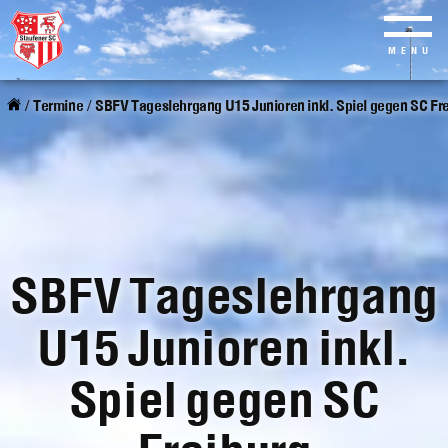
MENU
Skip
to
/
Termine
/
SBFV Tageslehrgang U15 Junioren inkl. Spiel gegen SC Fr
main
content
SBFV Tageslehrgang
U15 Junioren inkl.
Spiel gegen SC