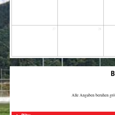
27
28
B
Alle Angaben beruhen größ