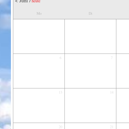
< Juni
/
heute
Mo
Di
6
7
13
14
20
21