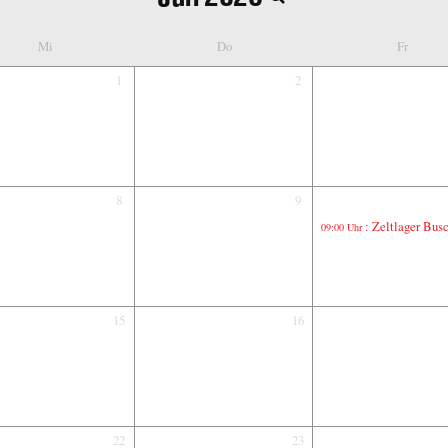
Mi
Do
Fr
1
2
8
9
: Zeltlager Buschhov
09:00 Uhr
15
16
22
23