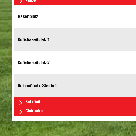
Plätze
Rasenplatz
Kunstrasenplatz 1
Kunstrasenplatz 2
Belchenhalle Staufen
Kabinen
Clubheim