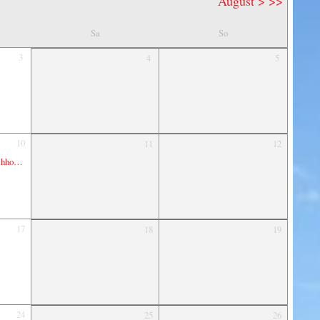
August >
>>
Sa
So
3
4
5
10
11
12
en ⛺️
17
18
19
24
25
26