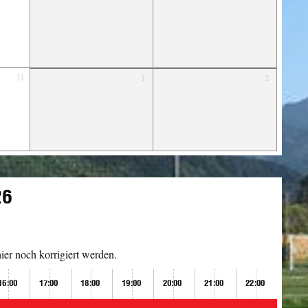
31
1
2
26
er noch korrigiert werden.
16:00
17:00
18:00
19:00
20:00
21:00
22:00