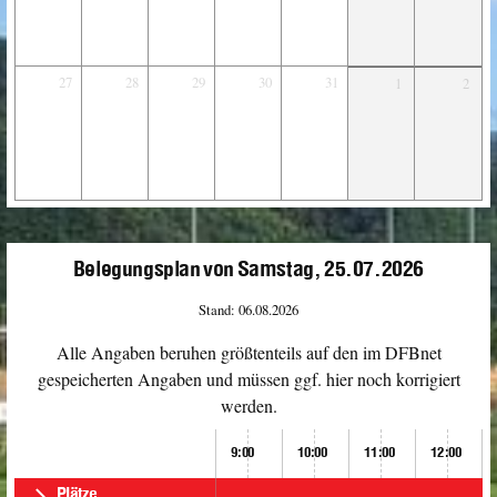
27
28
29
30
31
1
2
Belegungsplan von Samstag, 25.07.2026
Stand: 06.08.2026
Alle Angaben beruhen größtenteils auf den im DFBnet
gespeicherten Angaben und müssen ggf. hier noch korrigiert
werden.
9:00
10:00
11:00
12:00
Plätze