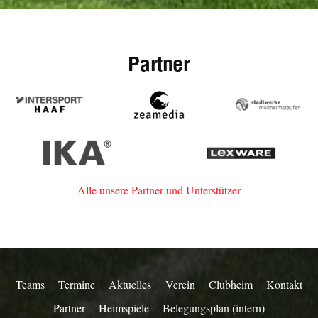
Partner
Intersport
zeamedia,
Stadtwerk
Haaf
Werbeagentur
Müllheim-
aus
Staufen
IKA
Lexware
Staufen
Alle unsere Partner und Unterstützer
Teams
Termine
Aktuelles
Verein
Clubheim
Kontakt
Partner
Heimspiele
Belegungsplan (intern)