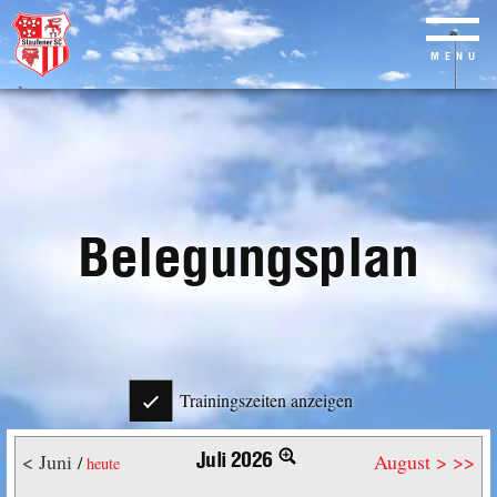
MENU
Skip
to
main
content
Belegungsplan
Trainingszeiten anzeigen
Juli 2026
< Juni
August >
>>
/
heute