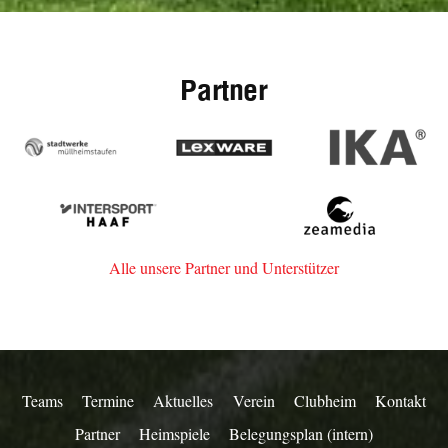
Partner
Stadtwerke
Lexware
IKA
Müllheim-
Staufen
Intersport
zeamedia,
Haaf
Werbeagentur
aus
Alle unsere Partner und Unterstützer
Staufen
Teams
Termine
Aktuelles
Verein
Clubheim
Kontakt
Partner
Heimspiele
Belegungsplan (intern)