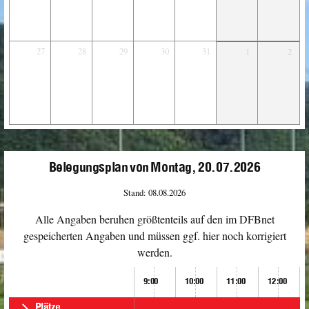
27
28
29
30
31
1
2
Belegungsplan von Montag, 20.07.2026
Stand: 08.08.2026
Alle Angaben beruhen größtenteils auf den im DFBnet
gespeicherten Angaben und müssen ggf. hier noch korrigiert
werden.
9:00
10:00
11:00
12:00
Plätze