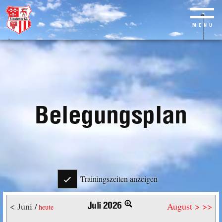
MENU
Skip
to
main
content
Belegungsplan
Trainingszeiten anzeigen
Juli 2026
< Juni
August >
>>
/
heute