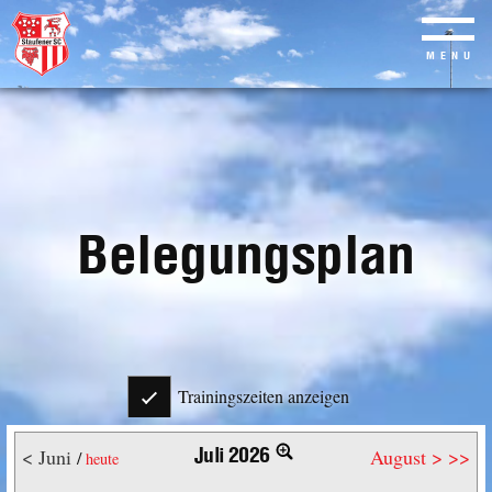
MENU
Skip
to
main
content
Belegungsplan
Trainingszeiten anzeigen
Juli 2026
< Juni
August >
>>
/
heute