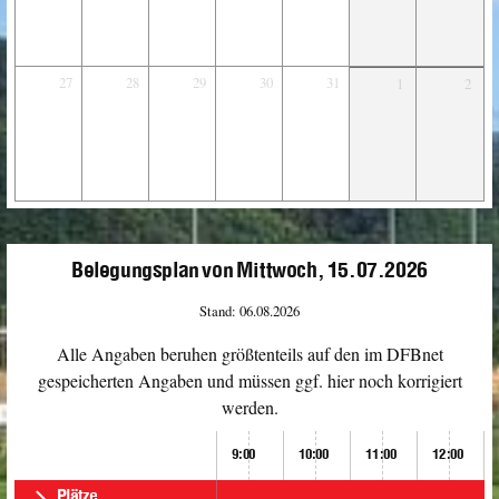
27
28
29
30
31
1
2
Belegungsplan von Mittwoch, 15.07.2026
Stand: 06.08.2026
Alle Angaben beruhen größtenteils auf den im DFBnet
gespeicherten Angaben und müssen ggf. hier noch korrigiert
werden.
9:00
10:00
11:00
12:00
Plätze