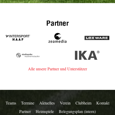
Partner
Intersport
zeamedia,
Lexware
Haaf
Werbeagentur
aus
Stadtwerke
IKA
Staufen
Müllheim-
Staufen
Alle unsere Partner und Unterstützer
Teams
Termine
Aktuelles
Verein
Clubheim
Kontakt
Partner
Heimspiele
Belegungsplan (intern)