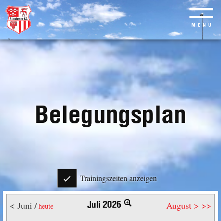
MENU
Skip
to
main
content
Belegungsplan
Trainingszeiten anzeigen
Juli 2026
< Juni
August >
>>
/
heute