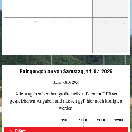
27
28
29
30
31
1
2
Belegungsplan von Samstag, 11.07.2026
Stand: 08.08.2026
Alle Angaben beruhen größtenteils auf den im DFBnet
gespeicherten Angaben und müssen ggf. hier noch korrigiert
werden.
9:00
10:00
11:00
12:00
Plätze