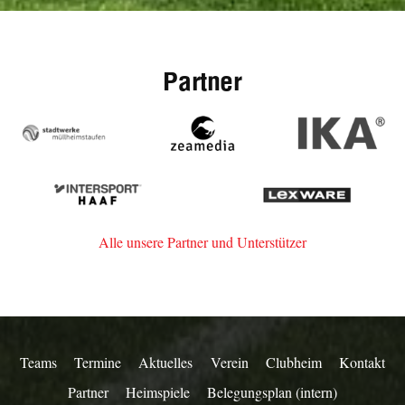
Partner
Stadtwerke
zeamedia,
IKA
Müllheim-
Werbeagentur
Staufen
aus
Intersport
Lexware
Staufen
Haaf
Alle unsere Partner und Unterstützer
Teams
Termine
Aktuelles
Verein
Clubheim
Kontakt
Partner
Heimspiele
Belegungsplan (intern)